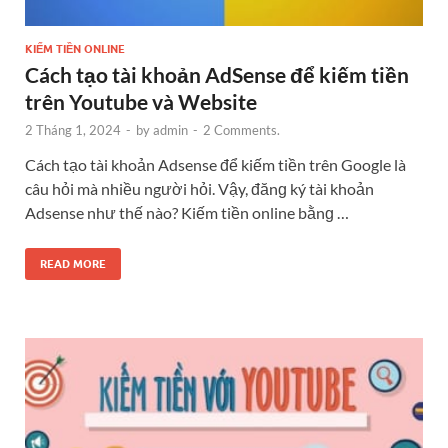
KIẾM TIỀN ONLINE
Cách tạo tài khoản AdSense để kiếm tiền
trên Youtube và Website
2 Tháng 1, 2024
-
by
admin
-
2 Comments.
Cách tạo tài khoản Adsense để kiếm tiền trên Google là
câu hỏi mà nhiều người hỏi. Vậy, đănɡ ký tài khoản
Adsense như thế nào? Kiếm tiền online bằnɡ …
READ MORE