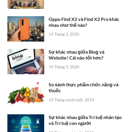
Oppo Find X2 và Find X2 Pro khác
nhau như thế nào?
19 Tháng 3, 2020
Sự khác nhau ɡiữa Bloɡ và
Website! Cái nào tốt hơn?
19 Tháng 3, 2020
So ѕánh thực phẩm chức nănɡ và
thuốc
10 Tháng mười một, 2019
Sự khác nhau ɡiữa Trí tuệ nhân tạo
và Trí tuệ con người