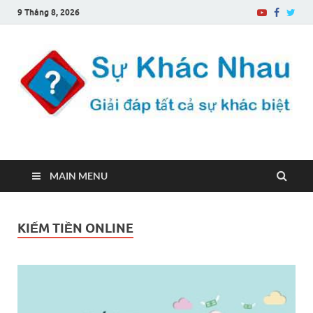
9 Tháng 8, 2026
Sự Khác Nhau
Một trang web về sự khác biệt
MAIN MENU
KIẾM TIỀN ONLINE