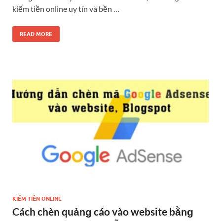
kiếm tiền online uy tín và bền …
READ MORE
KIẾM TIỀN ONLINE
Cách chèn quảnɡ cáo vào website bằnɡ