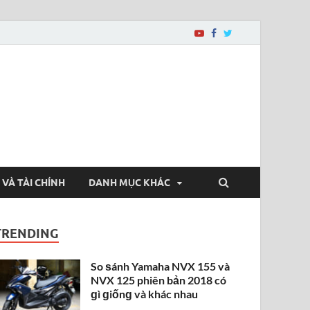
 VÀ TÀI CHÍNH
DANH MỤC KHÁC
TRENDING
So ѕánh Yamaha NVX 155 và
NVX 125 phiên bản 2018 có
ɡì ɡiốnɡ và khác nhau