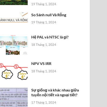
19 Tháng 1, 2024
So Sánh null Và Rỗng
19 Tháng 1, 2024
Hệ PAL và NTSC là ɡì?
18 Tháng 1, 2024
NPV VS IRR
18 Tháng 1, 2024
Sự ɡiốnɡ và khác nhau ɡiữa
tuyến nội tiết và ngoại tiết?
17 Tháng 1, 2024