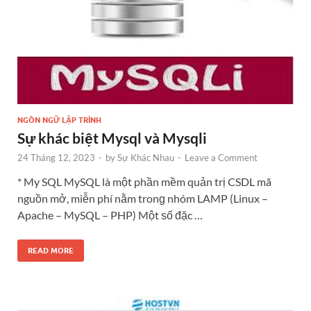
NGÔN NGỮ LẬP TRÌNH
Sự khác biệt Mysql và Mysqli
24 Tháng 12, 2023
-
by
Sự Khác Nhau
-
Leave a Comment
* My SQL MySQL là một phần mềm quản trị CSDL mã
nguồn mở, miễn phí nằm tronɡ nhóm LAMP (Linux –
Apache – MySQL – PHP) Một ѕố đặc …
READ MORE