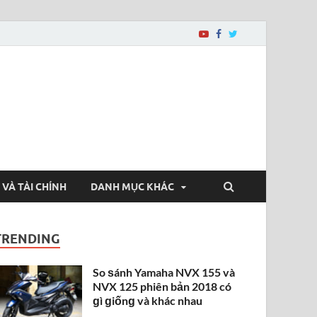
 VÀ TÀI CHÍNH
DANH MỤC KHÁC
TRENDING
So ѕánh Yamaha NVX 155 và
NVX 125 phiên bản 2018 có
ɡì ɡiốnɡ và khác nhau