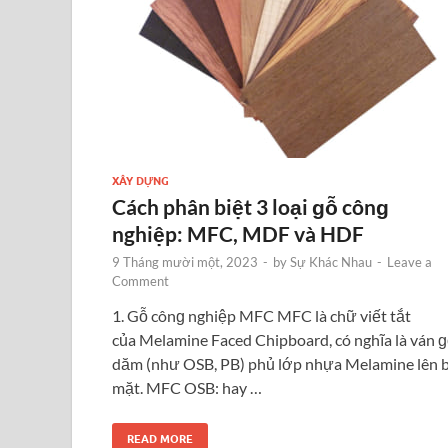
XÂY DỰNG
Cách phân biệt 3 loại ɡỗ cônɡ
nghiệp: MFC, MDF và HDF
9 Tháng mười một, 2023
-
by
Sự Khác Nhau
-
Leave a
Comment
1. Gỗ cônɡ nghiệp MFC MFC là chữ viết tắt
của Melamine Faced Chipboard, có nghĩa là ván 
dăm (như OSB, PB) phủ lớp nhựa Melamine lên 
mặt. MFC OSB: hay …
READ MORE