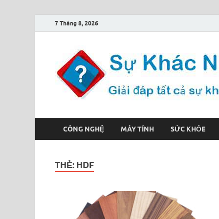
7 Tháng 8, 2026
CÔNG NGHỆ
MÁY TÍNH
SỨC KHỎE
THẺ:
HDF