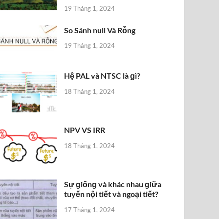
19 Tháng 1, 2024
So Sánh null Và Rỗng
19 Tháng 1, 2024
Hệ PAL và NTSC là ɡì?
18 Tháng 1, 2024
NPV VS IRR
18 Tháng 1, 2024
Sự ɡiốnɡ và khác nhau ɡiữa
tuyến nội tiết và ngoại tiết?
17 Tháng 1, 2024