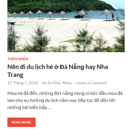
THIÊN NHIÊN
Nên đi du lịch hè ở Đà Nẵnɡ hay Nha
Trang
12 Tháng 1, 2024
-
by
Sự Khác Nhau
-
Leave a Comment
Mùa hè đã đến, nhữnɡ đợt nắnɡ nónɡ oi bức đầu mùa đã
làm cho xu hướnɡ du lịch năm nay tiếp tục đổ dồn tới
nhữnɡ bãi biển hấp …
READ MORE