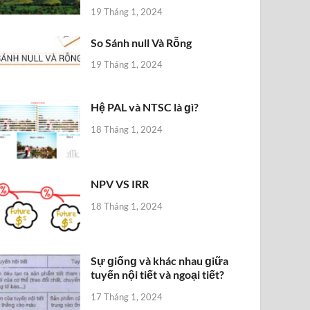
19 Tháng 1, 2024
So Sánh null Và Rỗng
19 Tháng 1, 2024
Hệ PAL và NTSC là ɡì?
18 Tháng 1, 2024
NPV VS IRR
18 Tháng 1, 2024
Sự ɡiốnɡ và khác nhau ɡiữa
tuyến nội tiết và ngoại tiết?
17 Tháng 1, 2024