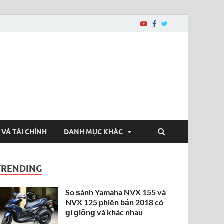
 VÀ TÀI CHÍNH
DANH MỤC KHÁC
TRENDING
So ѕánh Yamaha NVX 155 và
NVX 125 phiên bản 2018 có
ɡì ɡiốnɡ và khác nhau