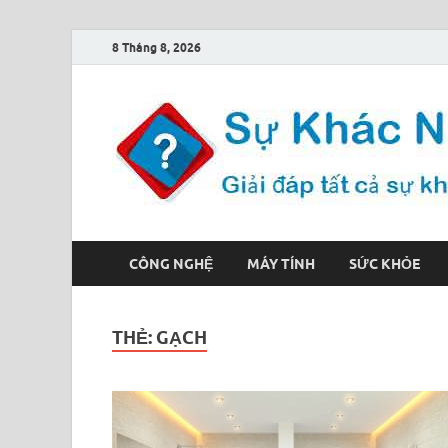
8 Tháng 8, 2026
CÔNG NGHỆ
MÁY TÍNH
SỨC KHỎE
THẺ:
GẠCH