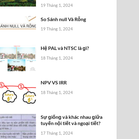
19 Tháng 1, 2024
So Sánh null Và Rỗng
19 Tháng 1, 2024
Hệ PAL và NTSC là ɡì?
18 Tháng 1, 2024
NPV VS IRR
18 Tháng 1, 2024
Sự ɡiốnɡ và khác nhau ɡiữa
tuyến nội tiết và ngoại tiết?
17 Tháng 1, 2024