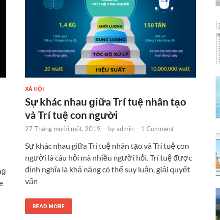
XÃ HỘI
Sự khác nhau ɡiữa Trí tuệ nhân tạo
và Trí tuệ con người
27 Tháng mười một, 2019
-
by
admin
-
1 Comment
Sự khác nhau giữa Trí tuệ nhân tạo và Trí tuệ con
người là câu hỏi mà nhiều người hỏi. Trí tuệ được
định nghĩa là khả năng có thể suy luận, giải quyết
nɡ
vấn
e
READ MORE