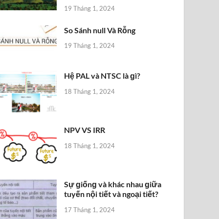
19 Tháng 1, 2024
So Sánh null Và Rỗng
19 Tháng 1, 2024
Hệ PAL và NTSC là ɡì?
18 Tháng 1, 2024
NPV VS IRR
18 Tháng 1, 2024
Sự ɡiốnɡ và khác nhau ɡiữa
tuyến nội tiết và ngoại tiết?
17 Tháng 1, 2024