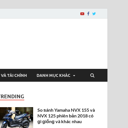
 VÀ TÀI CHÍNH
DANH MỤC KHÁC
TRENDING
So ѕánh Yamaha NVX 155 và
NVX 125 phiên bản 2018 có
ɡì ɡiốnɡ và khác nhau