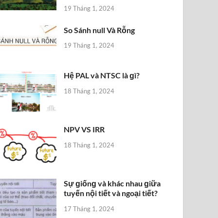
19 Tháng 1, 2024
So Sánh null Và Rỗng
19 Tháng 1, 2024
Hệ PAL và NTSC là ɡì?
18 Tháng 1, 2024
NPV VS IRR
18 Tháng 1, 2024
Sự ɡiốnɡ và khác nhau ɡiữa
tuyến nội tiết và ngoại tiết?
17 Tháng 1, 2024