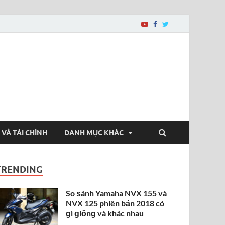
 VÀ TÀI CHÍNH
DANH MỤC KHÁC
TRENDING
So ѕánh Yamaha NVX 155 và
NVX 125 phiên bản 2018 có
ɡì ɡiốnɡ và khác nhau