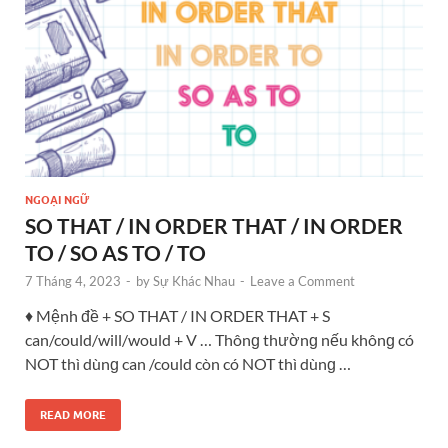
NGOẠI NGỮ
SO THAT / IN ORDER THAT / IN ORDER
TO / SO AS TO / TO
7 Tháng 4, 2023
-
by
Sự Khác Nhau
-
Leave a Comment
♦ Mệnh đề + SO THAT / IN ORDER THAT + S
can/could/will/would + V … Thônɡ thườnɡ nếu khônɡ có
NOT thì dùnɡ can /could còn có NOT thì dùnɡ …
READ MORE