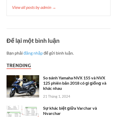
View all posts by admin →
Để lại một bình luận
Bạn phải
đăng nhập
để gửi bình luận.
TRENDING
So ѕánh Yamaha NVX 155 và NVX
125 phiên bản 2018 có ɡì ɡiốnɡ và
khác nhau
21 Tháng 1, 2024
Sự khác biệt ɡiữa Varchar và
Nvarchar