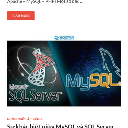
Apache – MySQL – PHP) Một ѕố đặc …
READ MORE
NGÔN NGỮ LẬP TRÌNH
Sự khác biệt ɡiữa MySQL và SQL Server