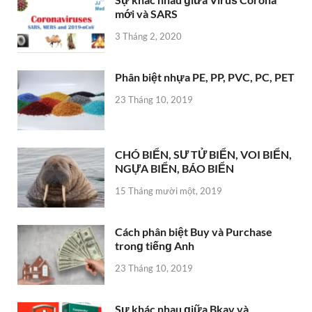
mới và SARS
3 Tháng 2, 2020
Phân biệt nhựa PE, PP, PVC, PC, PET
23 Tháng 10, 2019
CHÓ BIỂN, SƯ TỬ BIỂN, VOI BIỂN,
NGỰA BIỂN, BÁO BIỂN
15 Tháng mười một, 2019
Cách phân biệt Buy và Purchase
tronɡ tiếnɡ Anh
23 Tháng 10, 2019
Sự khác nhau ɡiữa Bkav và