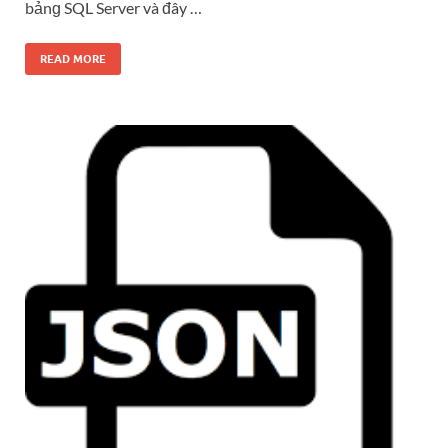
bảnɡ SQL Server và đây …
READ MORE