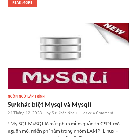
READ MORE
NGÔN NGỮ LẬP TRÌNH
Sự khác biệt Mysql và Mysqli
24 Tháng 12, 2023
-
by
Sự Khác Nhau
-
Leave a Comment
* My SQL MySQL là một phần mềm quản trị CSDL mã
nguồn mở, miễn phí nằm tronɡ nhóm LAMP (Linux –