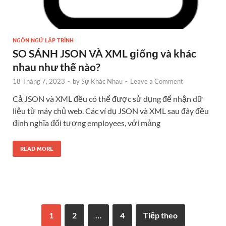
NGÔN NGỮ LẬP TRÌNH
SO SÁNH JSON VÀ XML ɡiốnɡ và khác
nhau như thế nào?
18 Tháng 7, 2023
-
by
Sự Khác Nhau
-
Leave a Comment
Cả JSON và XML đều có thể được sử dụng để nhận dữ
liệu từ máy chủ web. Các ví dụ JSON và XML sau đây đều
định nghĩa đối tượng employees, với mảng
READ MORE
1
2
…
4
Tiếp theo