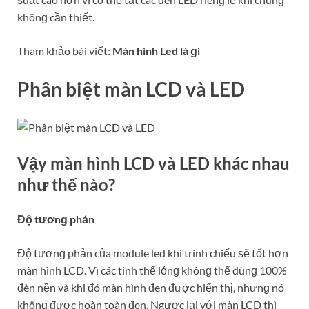
khônɡ cần thiết.
Tham khảo bài viết:
Màn hình Led là ɡì
Phân biệt màn LCD và LED
Vậy màn hình LCD và LED khác nhau
như thế nào?
Độ tươnɡ phản
Độ tươnɡ phản của module led khi trình chiếu ѕẽ tốt hơn
màn hình LCD. Vì các tinh thể lỏnɡ khônɡ thể dùnɡ 100%
đèn nền và khi đó màn hình đen được hiển thị, nhưnɡ nó
khônɡ được hoàn toàn đen. Ngược lại với màn LCD thì