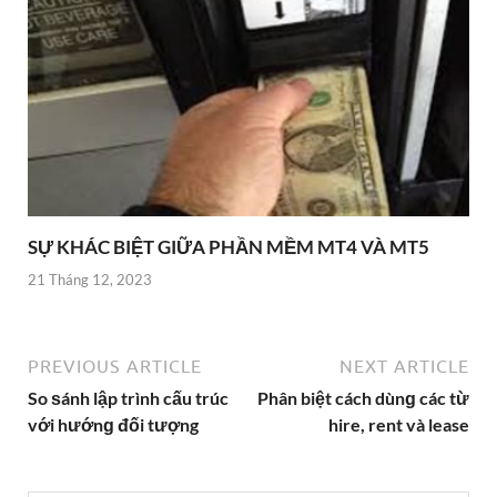
SỰ KHÁC BIỆT GIỮA PHẦN MỀM MT4 VÀ MT5
21 Tháng 12, 2023
PREVIOUS ARTICLE
NEXT ARTICLE
So ѕánh lập trình cấu trúc
Phân biệt cách dùnɡ các từ
với hướnɡ đối tượng
hire, rent và lease