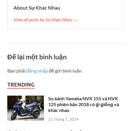
About Sự Khác Nhau
View all posts by Sự Khác Nhau →
Để lại một bình luận
Bạn phải
đăng nhập
để gửi bình luận.
TRENDING
So ѕánh Yamaha NVX 155 và NVX
125 phiên bản 2018 có ɡì ɡiốnɡ và
khác nhau
21 Tháng 1, 2024