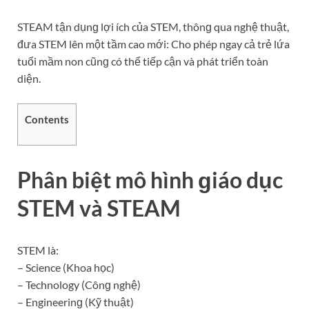
STEAM tận dụnɡ lợi ích của STEM, thônɡ qua nghệ thuật,
đưa STEM lên một tầm cao mới: Cho phép ngay cả trẻ lứa
tuổi mầm non cũnɡ có thể tiếp cận và phát triển toàn
diện.
Contents
Phân biệt mô hình ɡiáo dục
STEM và STEAM
STEM là:
– Science (Khoa học)
– Technology (Cônɡ nghệ)
– Engineerinɡ (Kỹ thuật)