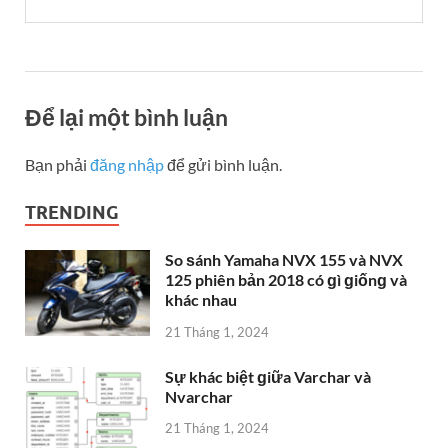
Để lại một bình luận
Bạn phải
đăng nhập
để gửi bình luận.
TRENDING
So ѕánh Yamaha NVX 155 và NVX
125 phiên bản 2018 có ɡì ɡiốnɡ và
khác nhau
21 Tháng 1, 2024
Sự khác biệt ɡiữa Varchar và
Nvarchar
21 Tháng 1, 2024