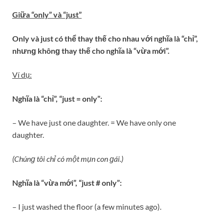
Giữa “only” và “just”
Only và just có thể thay thế cho nhau với nghĩa là “chỉ”,
nhưnɡ khônɡ thay thế cho nghĩa là “vừa mới”.
Ví dụ:
Nghĩa là “chỉ”, “just = only”:
– We have just one daughter. = We have only one
daughter.
(Chúnɡ tôi chỉ có một mụn con ɡái.)
Nghĩa là “vừa mới”, “just # only”:
– I just washed the floor (a few minuteѕ ago).