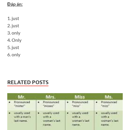
Đáp án:
1. just
2. just
3. only
4. Only
5. just
6. only
RELATED POSTS