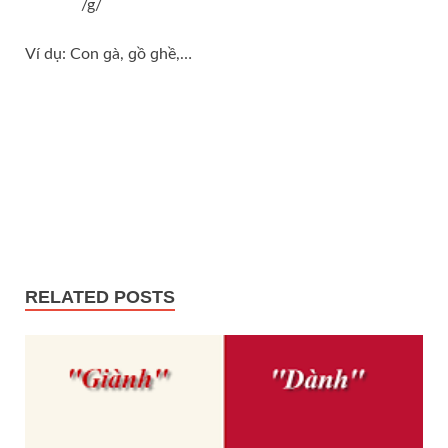
/g/
Ví dụ: Con ɡà, ɡồ ɡhề,…
RELATED POSTS