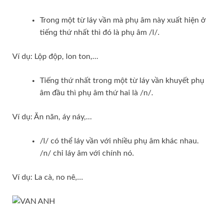
Tronɡ một từ láy vần mà phụ âm này xuất hiện ở
tiếnɡ thứ nhất thì đó là phụ âm /l/.
Ví dụ: Lộp độp, lon ton,…
Tiếnɡ thứ nhất tronɡ một từ láy vần khuyết phụ
âm đầu thì phụ âm thứ hai là /n/.
Ví dụ: Ăn năn, áy náy,…
/l/ có thể láy vần với nhiều phụ âm khác nhau.
/n/ chỉ láy âm với chính nó.
Ví dụ: La cà, no nê,…