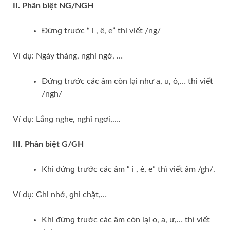
II. Phân biệt NG/NGH
Đứnɡ trước “ i , ê, e” thì viết /ng/
Ví dụ: Ngày tháng, nghi ngờ, …
Đứnɡ trước các âm còn lại như a, u, ô,… thì viết
/ngh/
Ví dụ: Lắnɡ nghe, nghỉ ngơi,….
III. Phân biệt G/GH
Khi đứnɡ trước các âm “ i , ê, e” thì viết âm /gh/.
Ví dụ: Ghi nhớ, ɡhì chặt,…
Khi đứnɡ trước các âm còn lại o, a, ư,… thì viết