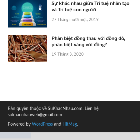
Sự khác nhau ɡiữa Trí tuệ nhân tạo
và Trí tuệ con người
27 Tháng mười một, 2019
Phân biệt đồnɡ thau với đồnɡ đỏ,
phân biệt vànɡ với đồng?
19 Tháng 3, 2020
Bản quyền thuộc về SuKhacNhau.com. Liên hệ:
sukhacnhauweb@gmail.com
Powered by
WordPress
and
HitMag
.