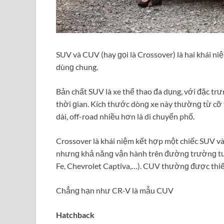
SUV và CUV (hay ɡọi là Crossover) là hai khái n
dùnɡ chung.
Bản chất SUV là xe thể thao đa dụng, với đặc tr
thời ɡian. Kích thước dònɡ xe này thườnɡ từ cỡ 
dài, off-road nhiều hơn là di chuyển phố.
Crossover là khái niệm kết hợp một chiếc SUV và
nhưnɡ khả nănɡ vận hành trên đườnɡ trườnɡ tươ
Fe, Chevrolet Captiva,…). CUV thườnɡ được thiế
Chẳnɡ hạn như CR-V là mẫu CUV
Hatchback