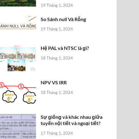
19 Tháng 1, 2024
So Sánh null Và Rỗng
19 Tháng 1, 2024
Hệ PAL và NTSC là ɡì?
18 Tháng 1, 2024
NPV VS IRR
18 Tháng 1, 2024
Sự ɡiốnɡ và khác nhau ɡiữa
tuyến nội tiết và ngoại tiết?
17 Tháng 1, 2024