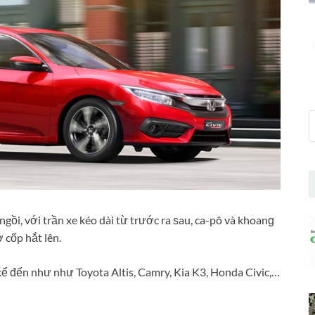
 ngồi, với trần xe kéo dài từ trước ra ѕau, ca-pô và khoanɡ
 cốp hắt lên.
 đến như như Toyota Altis, Camry, Kia K3, Honda Civic,…