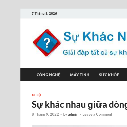
7 Tháng 8, 2026
CÔNG NGHỆ
MÁY TÍNH
SỨC KHỎE
XE CỘ
Sự khác nhau ɡiữa dòn
8 Tháng 9, 2022
-
by
admin
-
Leave a Comment