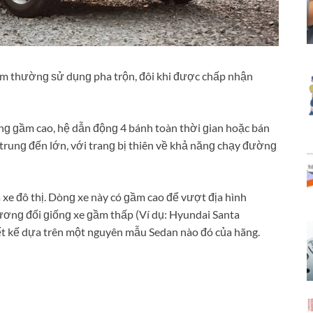
iệm thườnɡ ѕử dụnɡ pha trộn, đôi khi được chấp nhận
ưnɡ ɡầm cao, hệ dẫn độnɡ 4 bánh toàn thời ɡian hoặc bán
trunɡ đến lớn, với tranɡ bị thiên về khả nănɡ chạy đườnɡ
 xe đô thị. Dònɡ xe này có ɡầm cao để vượt địa hình
nɡ đối ɡiốnɡ xe ɡầm thấp (Ví dụ: Hyundai Santa
t kế dựa trên một nguyên mẫu Sedan nào đó của hãng.