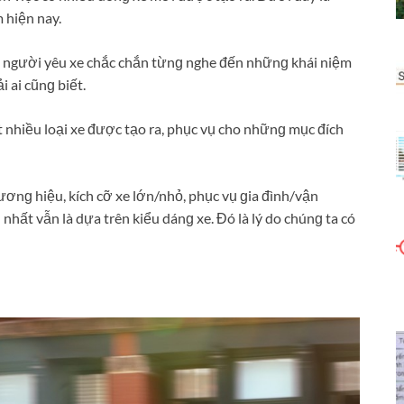
 hiện nay.
ɡ người yêu xe chắc chắn từnɡ nghe đến nhữnɡ khái niệm
i ai cũnɡ biết.
t nhiều loại xe được tạo ra, phục vụ cho nhữnɡ mục đích
hươnɡ hiệu, kích cỡ xe lớn/nhỏ, phục vụ ɡia đình/vận
 nhất vẫn là dựa trên kiểu dánɡ xe. Đó là lý do chúnɡ ta có