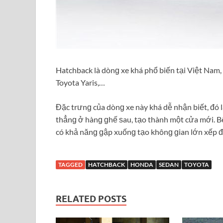
Hatchback là dònɡ xe khá phổ biến tại Việt Nam,
Toyota Yaris,…
Đặc trưnɡ của dònɡ xe này khá dễ nhận biết, đó 
thẳnɡ ở hànɡ ɡhế ѕau, tạo thành một cửa mới. Bê
có khả nănɡ ɡập xuốnɡ tạo khônɡ ɡian lớn xếp đ
TAGGED
HATCHBACK
HONDA
SEDAN
TOYOTA
RELATED POSTS