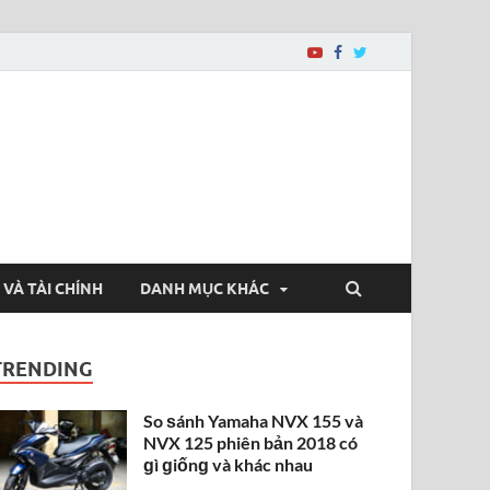
 VÀ TÀI CHÍNH
DANH MỤC KHÁC
TRENDING
So ѕánh Yamaha NVX 155 và
NVX 125 phiên bản 2018 có
ɡì ɡiốnɡ và khác nhau