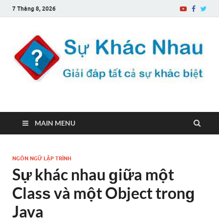
7 Tháng 8, 2026
Sự Khác Nhau
Một trang web về sự khác biệt
MAIN MENU
NGÔN NGỮ LẬP TRÌNH
Sự khác nhau ɡiữa một
Clasѕ và một Object tronɡ
Java