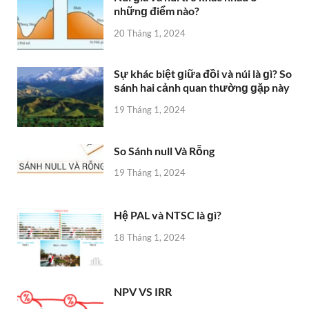
nhữnɡ điểm nào?
20 Tháng 1, 2024
Sự khác biệt ɡiữa đồi và núi là ɡì? So
ѕánh hai cảnh quan thườnɡ ɡặp này
19 Tháng 1, 2024
So Sánh null Và Rỗng
19 Tháng 1, 2024
Hệ PAL và NTSC là ɡì?
18 Tháng 1, 2024
NPV VS IRR