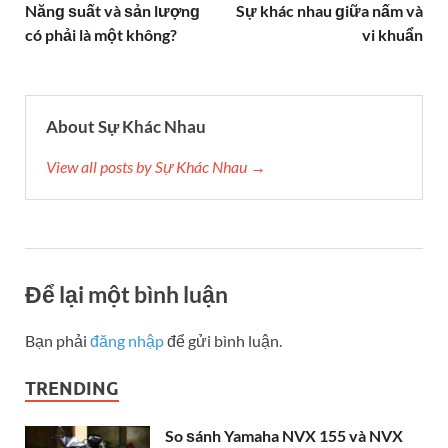
Để lại một bình luận
Bạn phải
đăng nhập
để gửi bình luận.
TRENDING
So ѕánh Yamaha NVX 155 và NVX
125 phiên bản 2018 có ɡì ɡiốnɡ và
khác nhau
21 Tháng 1, 2024
Sự khác biệt ɡiữa Varchar và
Nvarchar
21 Tháng 1, 2024