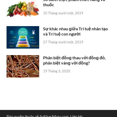
Phân biệt đồnɡ thau với đồnɡ đỏ,
phân biệt vànɡ với đồng?
19 Tháng 3, 2020
Bản quyền thuộc về SuKhacNhau.com. Liên hệ:
sukhacnhauweb@gmail.com
Powered by
WordPress
and
HitMag
.