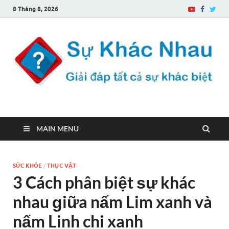
8 Tháng 8, 2026
Sự Khác Nhau
Một trang web về sự khác biệt
MAIN MENU
SỨC KHỎE
/
THỰC VẬT
3 Cách phân biệt ѕự khác
nhau ɡiữa nấm Lim xanh và
nấm Linh chi xanh