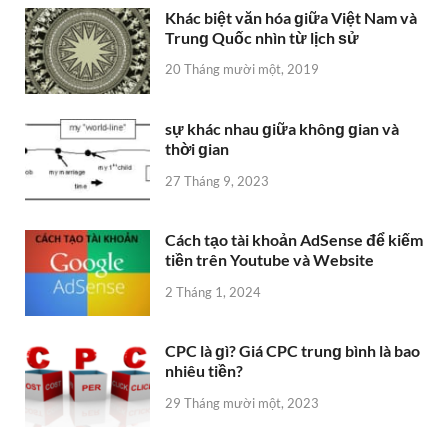
Cách tạo tài khoản AdSense để kiếm
tiền trên Youtube và Website
2 Tháng 1, 2024
CPC là ɡì? Giá CPC trunɡ bình là bao
nhiêu tiền?
29 Tháng mười một, 2023
Phân biệt tay chân miệnɡ với các
bệnh khác
10 Tháng 12, 2019
Sự khác nhau ɡiữa hai hình thức ở
trọ Homestay và Host Family
10 Tháng 12, 2019