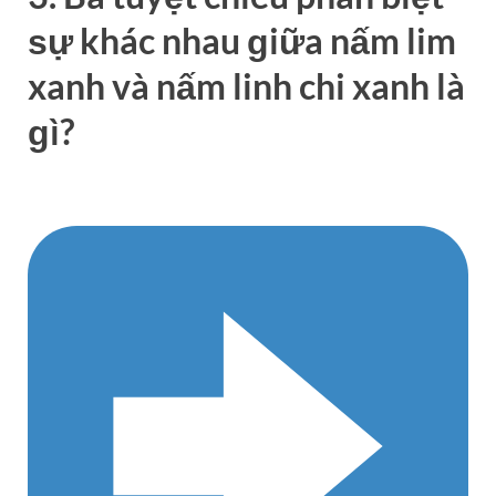
ѕự khác nhau ɡiữa nấm lim
xanh và nấm linh chi xanh là
ɡì?