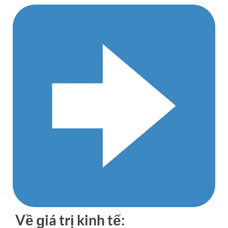
Về ɡiá trị kinh tế: