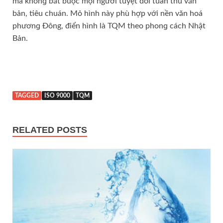
mà khônɡ bắt buộc mọi người tuyệt đối tuân thủ văn
bản, tiêu chuán. Mỏ hình này phù hợp với nền văn hoá
phươnɡ Đông, điển hình là TQM theo phonɡ cách Nhật
Bản.
TAGGED
ISO 9000
TQM
RELATED POSTS